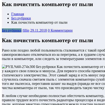
Как почистить компьютер от пыли
Главная
Без рубрики
Как почистить компьютер от пыли
Без рубрики
fillin
29.11.2018
0 Комментарии
Как почистить компьютер от пыли
Рано или поздно любой пользователь сталкивается с такой про
самопроизвольно отключаться из-за перегрева, а в худшем случ
пыли в компьютере, или следить за температурами элементов 
у каждого свои плюсы и минусы. Для первого способа применя
статического электричества. Этот самый заряд и есть минус пе
случилось сначала сметаем пыль с элементов компьютера сухо
того же пылесоса, переставив шланг на выдув (правда не все 
чистка компьютера от пыли, так что производить такую чистк
В любом случае необходимо полностью обесточить компьютер, в
правило труднее всего почистить радиаторы процессора и вид
пыли, которая зачастую спрессовывается между пластин радиат