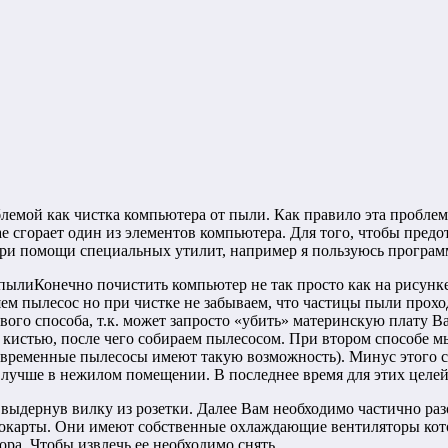
блемой как чистка компьютера от пыли. Как правило эта проблем
ае сгорает один из элементов компьютера. Для того, чтобы пред
при помощи специальных утилит, например я пользуюсь програм
Конечно почистить компьютер не так просто как на рисунке 
ем пылесос но при чистке не забываем, что частицы пыли прохо
рвого способа, т.к. может запросто «убить» материнскую плату В
й кистью, после чего собираем пылесосом. При втором способе 
современные пылесосы имеют такую возможность). Минус этого с
у лучше в нежилом помещении. В последнее время для этих целе
ыдернув вилку из розетки. Далее Вам необходимо частично разо
еокарты. Они имеют собственные охлаждающие вентиляторы кото
ора. Чтобы извлечь ее необходимо снять