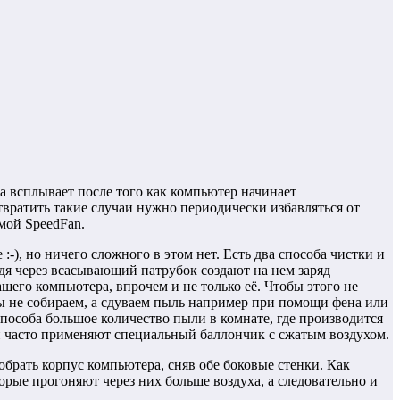
а всплывает после того как компьютер начинает
отвратить такие случаи нужно периодически избавляться от
мой SpeedFan.
:-), но ничего сложного в этом нет. Есть два способа чистки и
дя через всасывающий патрубок создают на нем заряд
ашего компьютера, впрочем и не только её. Чтобы этого не
мы не собираем, а сдуваем пыль например при помощи фена или
пособа большое количество пыли в комнате, где производится
й часто применяют специальный баллончик с сжатым воздухом.
брать корпус компьютера, сняв обе боковые стенки. Как
рые прогоняют через них больше воздуха, а следовательно и