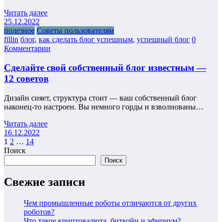
Читать далее
25.12.2022
полезное
Советы пользователям
fillin
блог
,
как сделать блог успешным
,
успешный блог
0
Комментарии
Сделайте свой собственный блог известным —
12 советов
Дизайн сияет, структура стоит — ваш собственный блог
наконец-то настроен. Вы немного горды и взволнованы…
Читать далее
16.12.2022
Пагинация
1
2
…
14
Поиск
записей
Поиск
Свежие записи
Чем промышленные роботы отличаются от других
роботов?
Что такое криптовалюта, биткойн и эфириум?