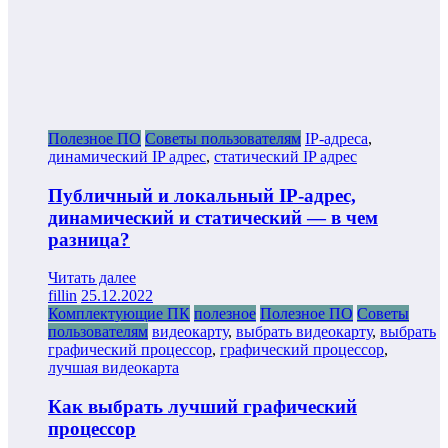
Полезное ПО
Советы пользователям
IP-адреса
,
динамический IP адрес
,
статический IP адрес
Публичный и локальный IP-адрес,
динамический и статический — в чем
разница?
Читать далее
fillin
25.12.2022
Комплектующие ПК
полезное
Полезное ПО
Советы
пользователям
видеокарту
,
выбрать видеокарту
,
выбрать
графический процессор
,
графический процессор
,
лучшая видеокарта
Как выбрать лучший графический
процессор