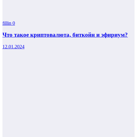
fillin
0
Что такое криптовалюта, биткойн и эфириум?
12.01.2024